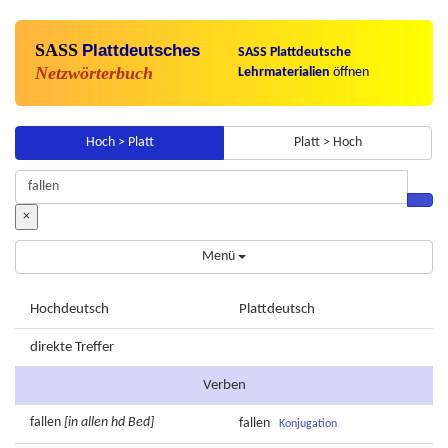
SASS
Plattdeutsches
SASS Plattdeutsche
Netzwörterbuch
Lehrmaterialien
öffnen
Hoch > Platt
Platt > Hoch
×
Menü
Hochdeutsch
Plattdeutsch
direkte Treffer
Verben
fallen
[in allen hd Bed]
fallen
Konjugation