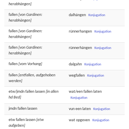
herabhängen]
fallen
[von Gardinen:
dalhängen
Konjugation
herabhängen]
fallen
[von Gardinen:
rünnerhangen
Konjugation
herabhängen]
fallen
[von Gardinen:
rünnerhängen
Konjugation
herabhängen]
fallen
[vom Vorhang]
dalgahn
Konjugation
fallen
[entfallen, aufgehoben
wegfallen
Konjugation
werden]
etw/jmdn
fallen
lassen
[in allen
wat/een
fallen
laten
hd Bed]
Konjugation
jmdn
fallen
lassen
vun een
laten
Konjugation
etw
fallen
lassen
[etw
wat
opgeven
Konjugation
aufgeben]