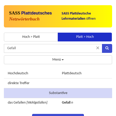
SASS
Plattdeutsches
SASS Plattdeutsche
Netzwörterbuch
Lehrmaterialien
öffnen
Hoch > Platt
Platt > Hoch
×
Menü
Hochdeutsch
Plattdeutsch
direkte Treffer
Substantive
das
Gefallen
[Wohlgefallen]
Gefall
n