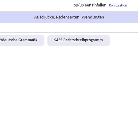
op/up een
rinfallen
Konjugation
Ausdrücke, Redensarten, Wendungen
attdeutsche Grammatik
SASS-Rechtschreibprogramm