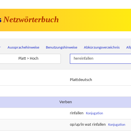
Netzwörterbuch
s
r
Aussprachehinweise
Benutzungshinweise
Abkürzungsverzeichnis
Al
Platt > Hoch
Plattdeutsch
Verben
rinfallen
Konjugation
op/up/in wat
rinfallen
Konjugation