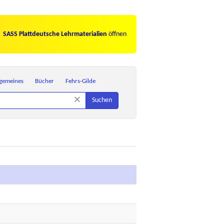
SASS Plattdeutsche Lehrmaterialien
öffnen
lgemeines
Bücher
Fehrs-Gilde
×
Suchen