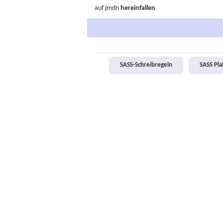
auf jmdn
hereinfallen
SASS-Schreibregeln
SASS Pl