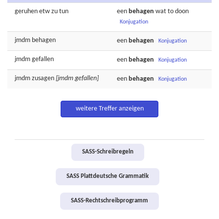
geruhen
etw zu tun
een
behagen
wat to doon
Konjugation
jmdm
behagen
een
behagen
Konjugation
jmdm
gefallen
een
behagen
Konjugation
jmdm
zusagen
[jmdm gefallen]
een
behagen
Konjugation
weitere Treffer anzeigen
SASS-Schreibregeln
SASS Plattdeutsche Grammatik
SASS-Rechtschreibprogramm