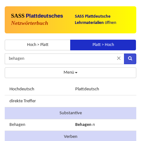
SASS
Plattdeutsches
SASS Plattdeutsche
Netzwörterbuch
Lehrmaterialien
öffnen
Hoch > Platt
Platt > Hoch
×
Menü
Hochdeutsch
Plattdeutsch
direkte Treffer
Substantive
Behagen
Behagen
n
Verben