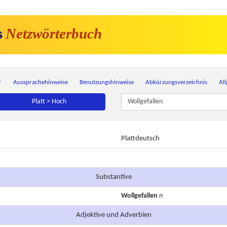
Netzwörterbuch
s
r
Aussprachehinweise
Benutzungshinweise
Abkürzungsverzeichnis
Al
Platt > Hoch
Plattdeutsch
Substantive
Wollgefallen
n
Adjektive und Adverbien