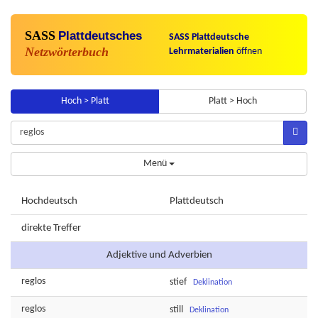
SASS
Plattdeutsches
SASS Plattdeutsche
Netzwörterbuch
Lehrmaterialien
öffnen
Hoch > Platt
Platt > Hoch
Menü
Hochdeutsch
Plattdeutsch
direkte Treffer
Adjektive und Adverbien
reglos
stief
Deklination
reglos
still
Deklination