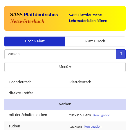
SASS
Plattdeutsches
SASS Plattdeutsche
Netzwörterbuch
Lehrmaterialien
öffnen
Hoch > Platt
Platt > Hoch
Menü
Hochdeutsch
Plattdeutsch
direkte Treffer
Verben
mit der
Schulter
zucken
tuckschullern
Konjugation
zucken
tucksen
Konjugation