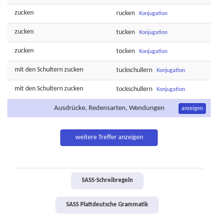
zucken
rucken
Konjugation
zucken
tucken
Konjugation
zucken
tocken
Konjugation
mit den Schultern
zucken
tuckschullern
Konjugation
mit den Schultern
zucken
tockschullern
Konjugation
Ausdrücke, Redensarten, Wendungen
anzeigen
weitere Treffer anzeigen
SASS-Schreibregeln
SASS Plattdeutsche Grammatik