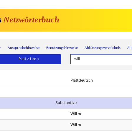
Netzwörterbuch
s
r
Aussprachehinweise
Benutzungshinweise
Abkürzungsverzeichnis
Al
Platt > Hoch
Plattdeutsch
Substantive
Will
m
Will
m