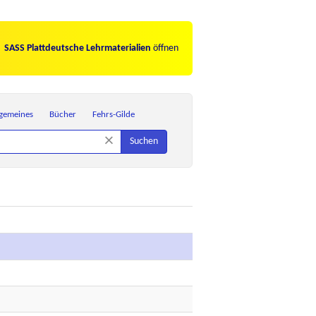
SASS Plattdeutsche Lehrmaterialien
öffnen
lgemeines
Bücher
Fehrs-Gilde
×
Suchen