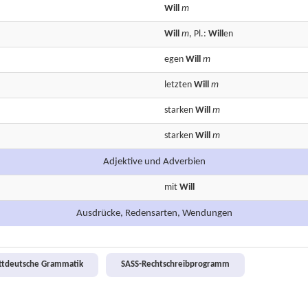
Will
m
Will
m
, Pl.:
Will
en
egen
Will
m
letzten
Will
m
starken
Will
m
starken
Will
m
Adjektive und Adverbien
mit
Will
Ausdrücke, Redensarten, Wendungen
attdeutsche Grammatik
SASS-Rechtschreibprogramm