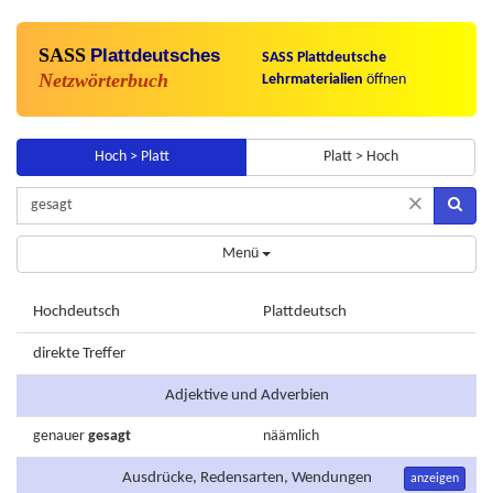
SASS
Plattdeutsches
SASS Plattdeutsche
Netzwörterbuch
Lehrmaterialien
öffnen
Hoch > Platt
Platt > Hoch
×
Menü
Hochdeutsch
Plattdeutsch
direkte Treffer
Adjektive und Adverbien
genauer
gesagt
näämlich
Ausdrücke, Redensarten, Wendungen
anzeigen