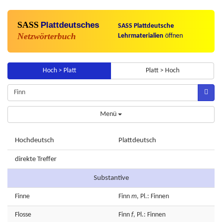
SASS
Plattdeutsches
SASS Plattdeutsche
Netzwörterbuch
Lehrmaterialien
öffnen
Hoch > Platt
Platt > Hoch
Menü
Hochdeutsch
Plattdeutsch
direkte Treffer
Substantive
Finne
Finn
m
, Pl.: Finnen
Flosse
Finn
f
, Pl.: Finnen