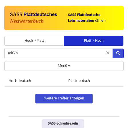
SASS
Plattdeutsches
SASS Plattdeutsche
Netzwörterbuch
Lehrmaterialien
öffnen
Hoch > Platt
Platt > Hoch
×
Menü
Hochdeutsch
Plattdeutsch
weitere Treffer anzeigen
SASS-Schreibregeln