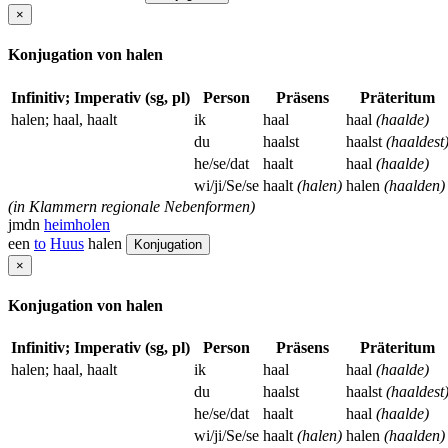
×
Konjugation von halen
Infinitiv; Imperativ (sg, pl)
Person
Präsens
Präteritum
halen; haal, haalt
ik
haal
haal
(haalde)
du
haalst
haalst
(haaldest
he/se/dat
haalt
haal
(haalde)
wi/ji/Se/se
haalt
(halen)
halen
(haalden)
(in Klammern regionale Nebenformen)
jmdn
heimholen
een
to
Huus
halen
Konjugation
×
Konjugation von halen
Infinitiv; Imperativ (sg, pl)
Person
Präsens
Präteritum
halen; haal, haalt
ik
haal
haal
(haalde)
du
haalst
haalst
(haaldest
he/se/dat
haalt
haal
(haalde)
wi/ji/Se/se
haalt
(halen)
halen
(haalden)