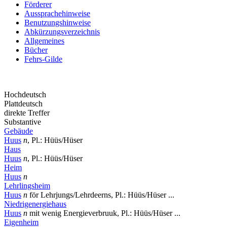
Förderer
Aussprachehinweise
Benutzungshinweise
Abkürzungsverzeichnis
Allgemeines
Bücher
Fehrs-Gilde
Hochdeutsch
Plattdeutsch
direkte Treffer
Substantive
Gebäude
Huus
n
, Pl.: Hüüs/Hüser
Haus
Huus
n
, Pl.: Hüüs/Hüser
Heim
Huus
n
Lehrlingsheim
Huus
n
för Lehrjungs/Lehrdeerns, Pl.: Hüüs/Hüser ...
Niedrigenergiehaus
Huus
n
mit wenig Energieverbruuk, Pl.: Hüüs/Hüser ...
Eigenheim