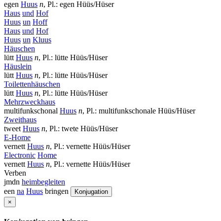
egen
Huus
n
, Pl.: egen Hüüs/Hüser
Haus
und
Hof
Huus
un
Hoff
Haus
und
Hof
Huus
un
Kluus
Häuschen
lütt
Huus
n
, Pl.: lütte Hüüs/Hüser
Häuslein
lütt
Huus
n
, Pl.: lütte Hüüs/Hüser
Toilettenhäuschen
lütt
Huus
n
, Pl.: lütte Hüüs/Hüser
Mehrzweckhaus
multifunkschonal
Huus
n
, Pl.: multifunkschonale Hüüs/Hüser
Zweithaus
tweet
Huus
n
, Pl.: twete Hüüs/Hüser
E-Home
vernett
Huus
n
, Pl.: vernette Hüüs/Hüser
Electronic
Home
vernett
Huus
n
, Pl.: vernette Hüüs/Hüser
Verben
jmdn
heimbegleiten
een
na
Huus
bringen
Konjugation
×