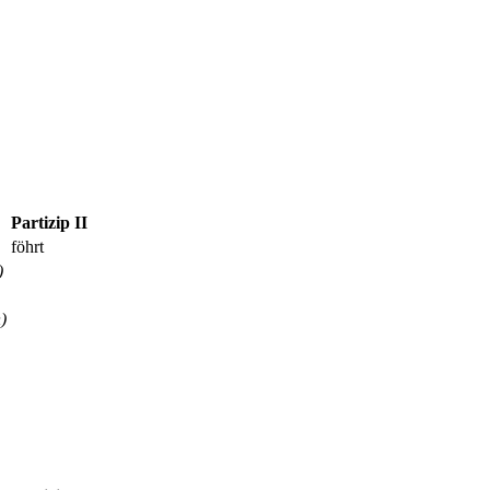
Partizip II
föhrt
)
)