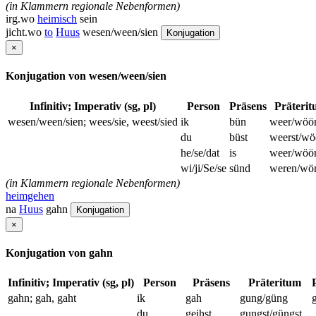
(in Klammern regionale Nebenformen)
irg.wo
heimisch
sein
jicht.wo
to
Huus
wesen/ween/sien
Konjugation
×
Konjugation von wesen/ween/sien
Infinitiv; Imperativ (sg, pl)
Person
Präsens
Präteri
wesen/ween/sien; wees/sie, weest/sied
ik
bün
weer/wöö
du
büst
weerst/wö
he/se/dat
is
weer/wöö
wi/ji/Se/se
sünd
weren/wö
(in Klammern regionale Nebenformen)
heimgehen
na
Huus
gahn
Konjugation
×
Konjugation von gahn
Infinitiv; Imperativ (sg, pl)
Person
Präsens
Präteritum
gahn; gah, gaht
ik
gah
gung/güng
du
geihst
gungst/güngst