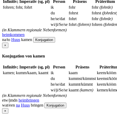
Infinitiv; Imperativ (sg, pl)
Person
Präsens
Präteritum
fohren; fohr, fohrt
ik
fohr
fohr
(fohrde)
du
fohrst
fohrst
(fohrdest
he/se/dat
fohrt
fohr
(fohrde)
wi/ji/Se/se
fohrt
(fohren)
fohren
(fohrden
(in Klammern regionale Nebenformen)
heimkommen
na/to
Huus
kamen
Konjugation
×
Konjugation von kamen
Infinitiv; Imperativ (sg, pl)
Person
Präsens
Präteritu
kamen; kumm/kaam, kaamt
ik
kaam
keem/kööm
du
kummst/kümmst
keemst/köö
he/se/dat
kummt/kümmt
keem/kööm
wi/ji/Se/se
kaamt
(kamen)
kemen/köm
(in Klammern regionale Nebenformen)
etw/jmdn
heimbringen
wat/een
na
Huus
bringen
Konjugation
×