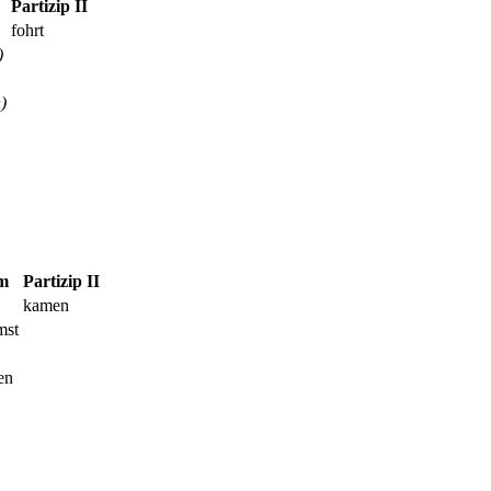
Partizip II
fohrt
)
)
m
Partizip II
kamen
mst
en