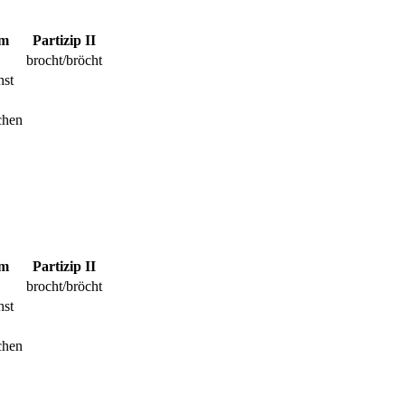
um
Partizip II
brocht/bröcht
hst
chen
um
Partizip II
brocht/bröcht
hst
chen