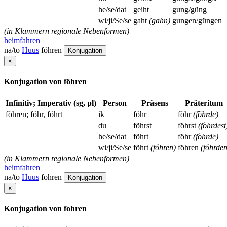
he/se/dat
geiht
gung/güng
wi/ji/Se/se
gaht
(gahn)
gungen/güngen
(in Klammern regionale Nebenformen)
heimfahren
na/to
Huus
föhren
Konjugation
×
Konjugation von föhren
Infinitiv; Imperativ (sg, pl)
Person
Präsens
Präteritum
föhren; föhr, föhrt
ik
föhr
föhr
(föhrde)
du
föhrst
föhrst
(föhrdest
he/se/dat
föhrt
föhr
(föhrde)
wi/ji/Se/se
föhrt
(föhren)
föhren
(föhrden
(in Klammern regionale Nebenformen)
heimfahren
na/to
Huus
fohren
Konjugation
×
Konjugation von fohren