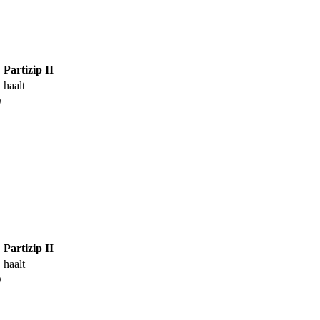
Partizip II
haalt
)
Partizip II
haalt
)