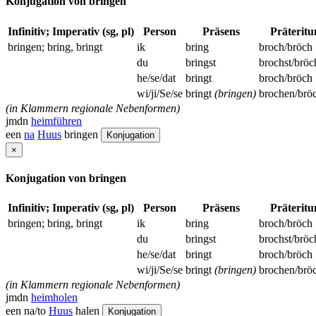
Konjugation von bringen
Infinitiv; Imperativ (sg, pl)
Person
Präsens
Präterit
bringen; bring, bringt
ik
bring
broch/bröch
du
bringst
brochst/bröc
he/se/dat
bringt
broch/bröch
wi/ji/Se/se
bringt
(bringen)
brochen/brö
(in Klammern regionale Nebenformen)
jmdn
heimführen
een
na
Huus
bringen
Konjugation
×
Konjugation von bringen
Infinitiv; Imperativ (sg, pl)
Person
Präsens
Präterit
bringen; bring, bringt
ik
bring
broch/bröch
du
bringst
brochst/bröc
he/se/dat
bringt
broch/bröch
wi/ji/Se/se
bringt
(bringen)
brochen/brö
(in Klammern regionale Nebenformen)
jmdn
heimholen
een na/to
Huus
halen
Konjugation