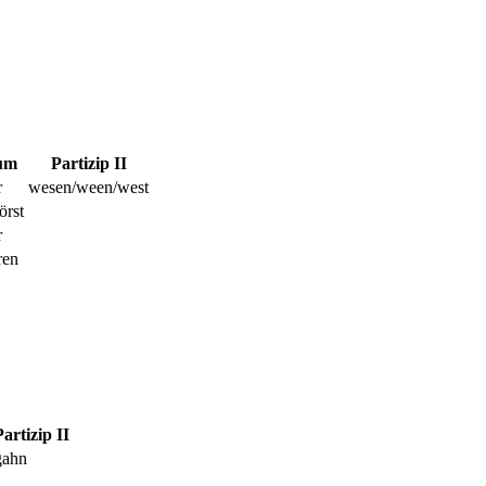
tum
Partizip II
r
wesen/ween/west
örst
r
ren
Partizip II
gahn