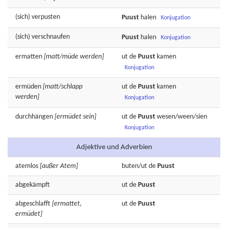
(sich)
verpusten
Puust
halen
Konjugation
(sich)
verschnaufen
Puust
halen
Konjugation
ermatten
[matt/müde werden]
ut de
Puust
kamen
Konjugation
ermüden
[matt/schlapp
ut de
Puust
kamen
werden]
Konjugation
durchhängen
[ermüdet sein]
ut de
Puust
wesen/ween/sien
Konjugation
Adjektive und Adverbien
atemlos
[außer Atem]
buten/ut de
Puust
abgekämpft
ut de
Puust
abgeschlafft
[ermattet,
ut de
Puust
ermüdet]