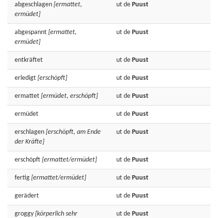
abgeschlagen
[ermattet,
ut de
Puust
ermüdet]
abgespannt
[ermattet,
ut de
Puust
ermüdet]
entkräftet
ut de
Puust
erledigt
[erschöpft]
ut de
Puust
ermattet
[ermüdet, erschöpft]
ut de
Puust
ermüdet
ut de
Puust
erschlagen
[erschöpft, am Ende
ut de
Puust
der Kräfte]
erschöpft
[ermattet/ermüdet]
ut de
Puust
fertig
[ermattet/ermüdet]
ut de
Puust
gerädert
ut de
Puust
groggy
[körperlich sehr
ut de
Puust