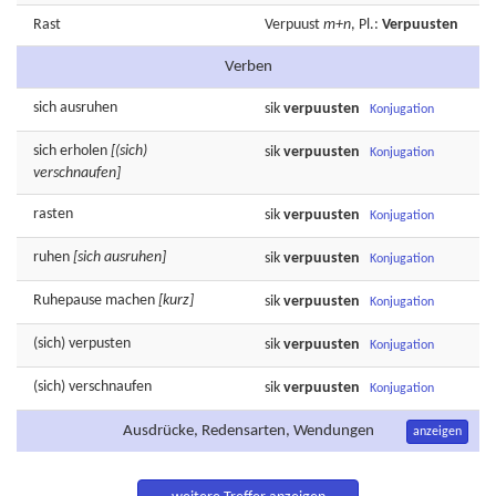
Rast
Verpuust
m+n
, Pl.:
Verpuusten
Verben
sich
ausruhen
sik
verpuusten
Konjugation
sich
erholen
[(sich)
sik
verpuusten
Konjugation
verschnaufen]
rasten
sik
verpuusten
Konjugation
ruhen
[sich ausruhen]
sik
verpuusten
Konjugation
Ruhepause
machen
[kurz]
sik
verpuusten
Konjugation
(sich)
verpusten
sik
verpuusten
Konjugation
(sich)
verschnaufen
sik
verpuusten
Konjugation
Ausdrücke, Redensarten, Wendungen
anzeigen