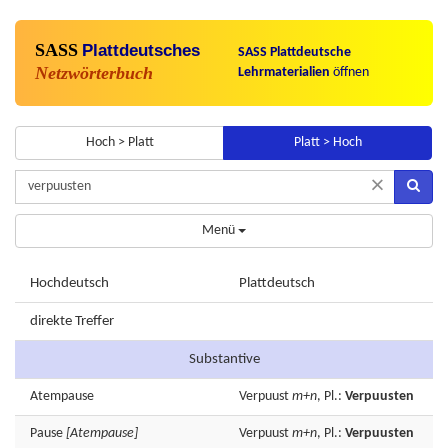
SASS
Plattdeutsches
SASS Plattdeutsche
Netzwörterbuch
Lehrmaterialien
öffnen
Hoch > Platt
Platt > Hoch
×
Menü
Hochdeutsch
Plattdeutsch
direkte Treffer
Substantive
Atempause
Verpuust
m+n
, Pl.:
Verpuusten
Pause
[Atempause]
Verpuust
m+n
, Pl.:
Verpuusten