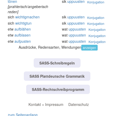
tönen
sik
uppuusten
Konjugation
[prahlerisch/angeberisch
reden]
sich
wichtigmachen
sik
uppuusten
Konjugation
sich
wichtigtun
sik
uppuusten
Konjugation
etw
aufblähen
wat
uppuusten
Konjugation
etw
aufblasen
wat
uppuusten
Konjugation
etw
aufpusten
wat
uppuusten
Konjugation
Ausdrücke, Redensarten, Wendungen
anzeigen
SASS-Schreibregeln
SASS Plattdeutsche Grammatik
SASS-Rechtschreibprogramm
Kontakt + Impressum
Datenschutz
zum Seitenanfang