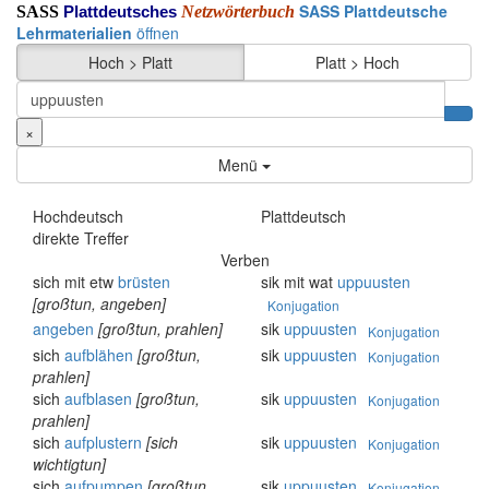
SASS Plattdeutsche
SASS
Netzwörterbuch
Plattdeutsches
Lehrmaterialien
öffnen
Hoch > Platt
Platt > Hoch
×
Menü
Hochdeutsch
Plattdeutsch
direkte Treffer
Verben
sich mit etw
brüsten
sik mit wat
uppuusten
[großtun, angeben]
Konjugation
angeben
[großtun, prahlen]
sik
uppuusten
Konjugation
sich
aufblähen
[großtun,
sik
uppuusten
Konjugation
prahlen]
sich
aufblasen
[großtun,
sik
uppuusten
Konjugation
prahlen]
sich
aufplustern
[sich
sik
uppuusten
Konjugation
wichtigtun]
sich
aufpumpen
[großtun,
sik
uppuusten
Konjugation