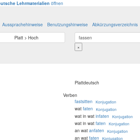
utsche Lehrmaterialien
öffnen
Aussprachehinweise
Benutzungshinweise
Abkürzungsverzeichnis
Platt > Hoch
×
Plattdeutsch
Verben
fastsitten
Konjugation
wat
faten
Konjugation
wat in wat
infaten
Konjugation
wat in wat
faten
Konjugation
an wat
anfaten
Konjugation
an wat
faten
Konjugation