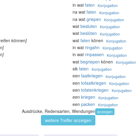
in wat
faten
Konjugation
na wat
faten
Konjugation
na wat
griepen
Konjugation
wat
besluten
Konjugation
wat
beslüten
Konjugation
reifen können]
wat
faten
könen
Konjugation
n]
in wat
ringahn
Konjugation
n]
in wat
rinpassen
Konjugation
wat
begriepen
könen
Konjugation
sik
faten
Konjugation
een
faatkriegen
Konjugation
een
tofaatkriegen
Konjugation
een
tofatenkriegen
Konjugation
een
kriegen
Konjugation
een
packen
Konjugation
Ausdrücke, Redensarten, Wendungen
anzeigen
weitere Treffer anzeigen