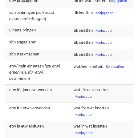
etw
propagieren
sik för wat
insetten
Konjugation
sich
einbringen
[sich selbst
sik
insetten
Konjugation
einsetzen/beteiligen]
Einsatz
bringen
sik
insetten
Konjugation
sich
engagieren
sik
insetten
Konjugation
sich
starkmachen
sik
insetten
Konjugation
etw/jmdn
einsetzen
[(zu etw)
wat/een
insetten
Konjugation
ernennen, (für etw)
bestimmen]
etw für jmdn
verwenden
wat för een
insetten
Konjugation
etw für etw
verwenden
wat för wat
insetten
Konjugation
etw in etw
einfügen
wat in wat
insetten
Konjugation