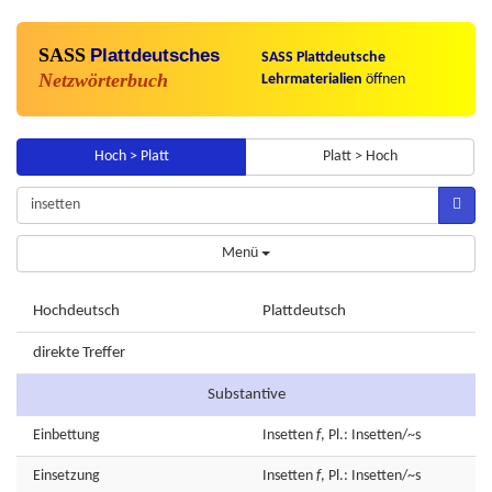
SASS
Plattdeutsches
SASS Plattdeutsche
Netzwörterbuch
Lehrmaterialien
öffnen
Hoch > Platt
Platt > Hoch
Menü
Hochdeutsch
Plattdeutsch
direkte Treffer
Substantive
Einbettung
Insetten
f
, Pl.: Insetten/~s
Einsetzung
Insetten
f
, Pl.: Insetten/~s