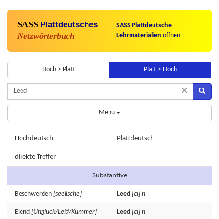
SASS
Plattdeutsches
SASS Plattdeutsche
Netzwörterbuch
Lehrmaterialien
öffnen
Hoch > Platt
Platt > Hoch
×
Menü
Hochdeutsch
Plattdeutsch
direkte Treffer
Substantive
Beschwerden
[seelische]
Leed
[εɪ]
n
Elend
[Unglück/Leid/Kummer]
Leed
[εɪ]
n