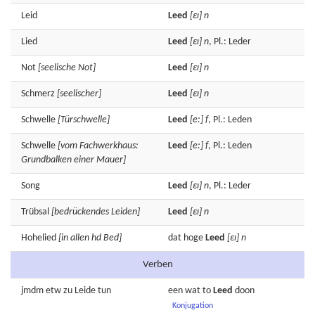
Leid
Leed
[εɪ]
n
Lied
Leed
[εɪ]
n
, Pl.: Leder
Not
[seelische Not]
Leed
[εɪ]
n
Schmerz
[seelischer]
Leed
[εɪ]
n
Schwelle
[Türschwelle]
Leed
[e:]
f
, Pl.: Leden
Schwelle
[vom Fachwerkhaus:
Leed
[e:]
f
, Pl.: Leden
Grundbalken einer Mauer]
Song
Leed
[εɪ]
n
, Pl.: Leder
Trübsal
[bedrückendes Leiden]
Leed
[εɪ]
n
Hohelied
[in allen hd Bed]
dat hoge
Leed
[εɪ]
n
Verben
jmdm etw zu
Leide
tun
een wat to
Leed
doon
Konjugation