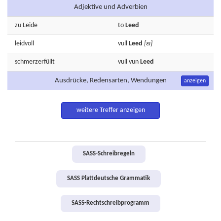
Adjektive und Adverbien
zu
Leide
to
Leed
leidvoll
vull
Leed
[εɪ]
schmerzerfüllt
vull vun
Leed
Ausdrücke, Redensarten, Wendungen
anzeigen
weitere Treffer anzeigen
SASS-Schreibregeln
SASS Plattdeutsche Grammatik
SASS-Rechtschreibprogramm