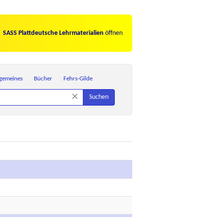
SASS Plattdeutsche Lehrmaterialien
öffnen
lgemeines
Bücher
Fehrs-Gilde
×
Suchen