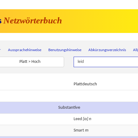
Netzwörterbuch
s
r
Aussprachehinweise
Benutzungshinweise
Abkürzungsverzeichnis
Al
Platt > Hoch
Plattdeutsch
Substantive
Leed
[εɪ]
n
Smart
m