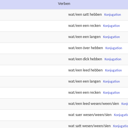
Verben
wat/een
satt
hebben
Konjugation
wat/een een
recken
Konjugation
wat/een een
langen
Konjugation
wat/een
över
hebben
Konjugation
wat/een
dick
hebben
Konjugation
wat/een
leed
hebben
Konjugation
wat/een een
langen
Konjugation
wat/een een
recken
Konjugation
wat/een
leed
wesen/ween/sien
Konj
wat
suer
wesen/ween/sien
Konjugati
wat
satt
wesen/ween/sien
Konjugati