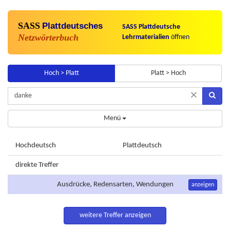
SASS
Plattdeutsches
SASS Plattdeutsche
Netzwörterbuch
Lehrmaterialien
öffnen
Hoch > Platt
Platt > Hoch
×
Menü
Hochdeutsch
Plattdeutsch
direkte Treffer
Ausdrücke, Redensarten, Wendungen
anzeigen
weitere Treffer anzeigen