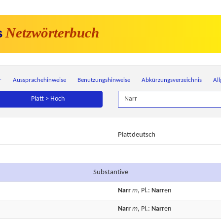
Netzwörterbuch
s
r
Aussprachehinweise
Benutzungshinweise
Abkürzungsverzeichnis
Al
Platt > Hoch
Plattdeutsch
Substantive
Narr
m
, Pl.:
Narr
en
Narr
m
, Pl.:
Narr
en