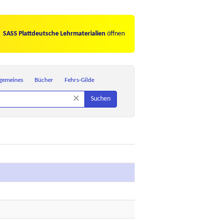
SASS Plattdeutsche Lehrmaterialien
öffnen
lgemeines
Bücher
Fehrs-Gilde
×
Suchen