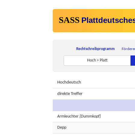
SASS
Plattdeutsche
Rechtschreibprogramm
Fördere
Hoch > Platt
Hochdeutsch
direkte Treffer
Armleuchter
[Dummkopf]
Depp