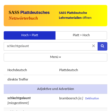
SASS
Plattdeutsches
SASS Plattdeutsche
Netzwörterbuch
Lehrmaterialien
öffnen
Hoch > Platt
Platt > Hoch
×
Menü
Hochdeutsch
Plattdeutsch
direkte Treffer
Adjektive und Adverbien
schlechtgelaunt
bramboorsch
[o:]
Deklination
[missgestimmt]