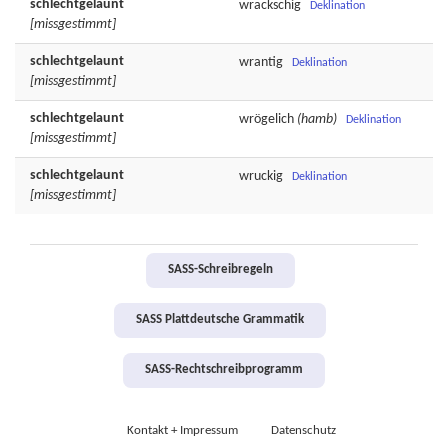
schlechtgelaunt
wrackschig
Deklination
[missgestimmt]
schlechtgelaunt
wrantig
Deklination
[missgestimmt]
schlechtgelaunt
wrögelich
(hamb)
Deklination
[missgestimmt]
schlechtgelaunt
wruckig
Deklination
[missgestimmt]
SASS-Schreibregeln
SASS Plattdeutsche Grammatik
SASS-Rechtschreibprogramm
Kontakt + Impressum
Datenschutz