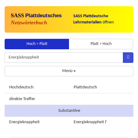
SASS
Plattdeutsches
SASS Plattdeutsche
Netzwörterbuch
Lehrmaterialien
öffnen
Hoch > Platt
Platt > Hoch
Menü
Hochdeutsch
Plattdeutsch
direkte Treffer
Substantive
Energieknappheit
Energieknappheit
f