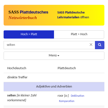
SASS
Plattdeutsches
SASS Plattdeutsche
Netzwörterbuch
Lehrmaterialien
öffnen
Hoch > Platt
Platt > Hoch
×
Menü
Hochdeutsch
Plattdeutsch
direkte Treffer
Adjektive und Adverbien
selten
[in kleiner Zahl
roor
[o:]
Deklination
vorkommend]
Komparation