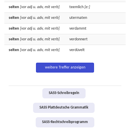
selten
[vor adj u. adv, mit verb]
teemlich
[e:]
selten
[vor adj u. adv, mit verb]
utermaten
selten
[vor adj u. adv, mit verb]
verdammt
selten
[vor adj u. adv, mit verb]
verdonnert
selten
[vor adj u. adv, mit verb]
verdüvelt
weitere Treffer anzeigen
SASS-Schreibregeln
SASS Plattdeutsche Grammatik
SASS-Rechtschreibprogramm