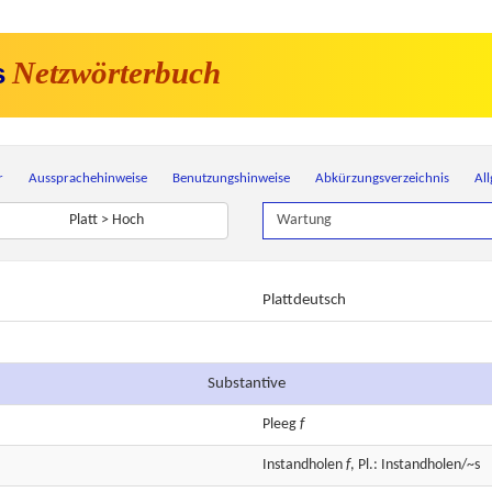
Netzwörterbuch
s
r
Aussprachehinweise
Benutzungshinweise
Abkürzungsverzeichnis
Al
Platt > Hoch
Plattdeutsch
Substantive
Pleeg
f
Instandholen
f
, Pl.: Instandholen/~s