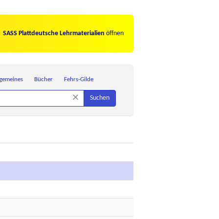
SASS Plattdeutsche Lehrmaterialien
öffnen
lgemeines
Bücher
Fehrs-Gilde
×
Suchen