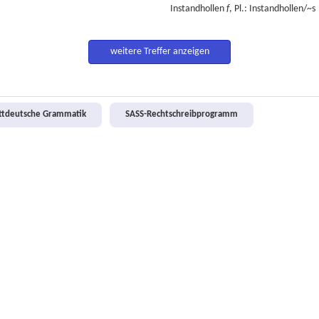
Instandhollen
f
, Pl.: Instandhollen/~s
weitere Treffer anzeigen
attdeutsche Grammatik
SASS-Rechtschreibprogramm