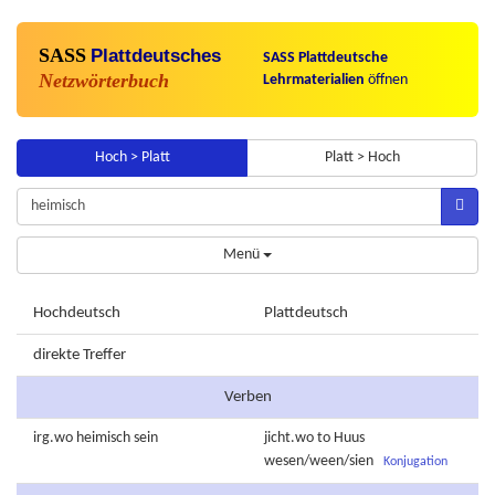
SASS
Plattdeutsches
SASS Plattdeutsche
Netzwörterbuch
Lehrmaterialien
öffnen
Hoch > Platt
Platt > Hoch
Menü
Hochdeutsch
Plattdeutsch
direkte Treffer
Verben
irg.wo
heimisch
sein
jicht.wo
to
Huus
wesen/ween/sien
Konjugation