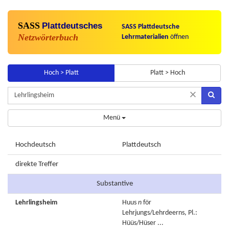
SASS
Plattdeutsches
SASS Plattdeutsche
Netzwörterbuch
Lehrmaterialien
öffnen
Hoch > Platt
Platt > Hoch
×
Menü
Hochdeutsch
Plattdeutsch
direkte Treffer
Substantive
Lehrlingsheim
Huus
n
för
Lehrjungs/Lehrdeerns, Pl.:
Hüüs/Hüser ...