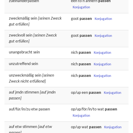
zueinanderpassen
een to'n annern
passen
Konjugation
zweckmäßig
sein
[seinen Zweck
goot
passen
Konjugation
gut erfüllen]
zweckvoll
sein
[seinen Zweck
goot
passen
Konjugation
gut erfüllen]
unangebracht
sein
nich
passen
Konjugation
unzutreffend
sein
nich
passen
Konjugation
unzweckmäßig
sein
[seinen
nich
passen
Konjugation
Zweck nicht erfüllend]
auf jmdn
stimmen
[auf jmdn
op/up een
passen
Konjugation
passen]
auf/für/in/zu etw
passen
op/up/för/in/to wat
passen
Konjugation
auf etw
stimmen
[auf etw
op/up wat
passen
Konjugation
passen]