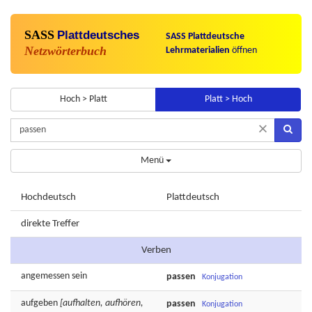
SASS
Plattdeutsches
SASS Plattdeutsche
Netzwörterbuch
Lehrmaterialien
öffnen
Hoch > Platt
Platt > Hoch
×
Menü
Hochdeutsch
Plattdeutsch
direkte Treffer
Verben
angemessen
sein
passen
Konjugation
aufgeben
[aufhalten, aufhören,
passen
Konjugation