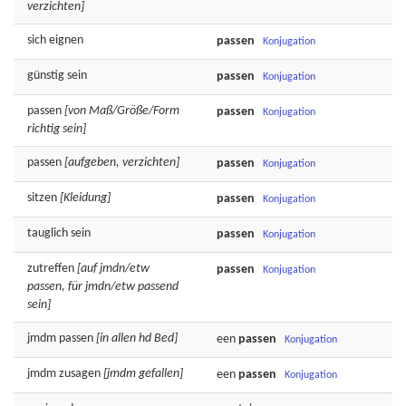
verzichten]
sich
eignen
passen
Konjugation
günstig
sein
passen
Konjugation
passen
[von Maß/Größe/Form
passen
Konjugation
richtig sein]
passen
[aufgeben, verzichten]
passen
Konjugation
sitzen
[Kleidung]
passen
Konjugation
tauglich
sein
passen
Konjugation
zutreffen
[auf jmdn/etw
passen
Konjugation
passen, für jmdn/etw passend
sein]
jmdm
passen
[in allen hd Bed]
een
passen
Konjugation
jmdm
zusagen
[jmdm gefallen]
een
passen
Konjugation