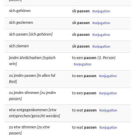
sich
gehören
sik
passen
Konjugation
sich
geziemen
sik
passen
Konjugation
sich
passen
[sich gehören]
sik
passen
Konjugation
sich
ziemen
sik
passen
Konjugation
jmdm
ähnlichsehen
[typisch
to een
passen
(3. Person)
sein]
Konjugation
zu jmdm
passen
[in allen hd
to een
passen
Konjugation
Bed]
zu jmdm
stimmen
[zu jmdm
to een
passen
Konjugation
passen]
etw
entgegenkommen
[etw
to wat
passen
Konjugation
entsprechen/gerecht werden]
zu etw
stimmen
[zu etw
to wat
passen
Konjugation
passen]