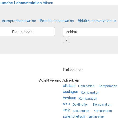
utsche Lehrmaterialien
öffnen
Aussprachehinweise
Benutzungshinweise
Abkürzungsverzeichnis
Platt > Hoch
×
Plattdeutsch
Adjektive und Adverbien
plietsch
Deklination
Komparation
beslagen
Komparation
beslaan
Komparation
slau
Deklination
Komparation
listig
Deklination
Komparation
swienplietsch
Deklination