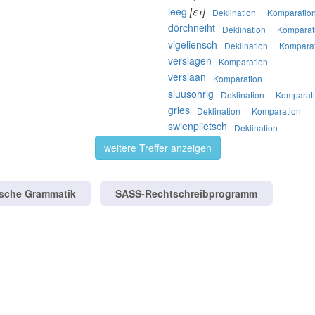
leeg
[εɪ]
Deklination
Komparatio
dörchneiht
Deklination
Komparat
vigeliensch
Deklination
Komparat
verslagen
Komparation
verslaan
Komparation
sluusohrig
Deklination
Komparat
gries
Deklination
Komparation
swienplietsch
Deklination
weitere Treffer anzeigen
tsche Grammatik
SASS-Rechtschreibprogramm