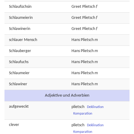
Schlaufüchsin
Greet
Plietsch
f
Schlaumeierin
Greet
Plietsch
f
Schlawinerin
Greet
Plietsch
f
schlauer
Mensch
Hans
Plietsch
m
Schlauberger
Hans
Plietsch
m
Schlaufuchs
Hans
Plietsch
m
Schlaumeier
Hans
Plietsch
m
Schlawiner
Hans
Plietsch
m
Adjektive und Adverbien
aufgeweckt
plietsch
Deklination
Komparation
clever
plietsch
Deklination
Komparation