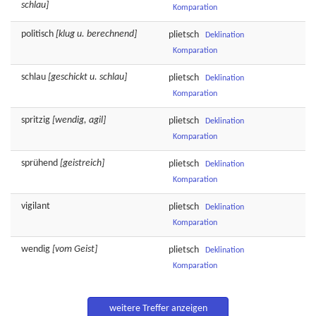
schlau]
Komparation
politisch
[klug u. berechnend]
plietsch
Deklination
Komparation
schlau
[geschickt u. schlau]
plietsch
Deklination
Komparation
spritzig
[wendig, agil]
plietsch
Deklination
Komparation
sprühend
[geistreich]
plietsch
Deklination
Komparation
vigilant
plietsch
Deklination
Komparation
wendig
[vom Geist]
plietsch
Deklination
Komparation
weitere Treffer anzeigen