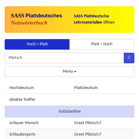
SASS
Plattdeutsches
SASS Plattdeutsche
Netzwörterbuch
Lehrmaterialien
öffnen
Hoch > Platt
Platt > Hoch
Menü
Hochdeutsch
Plattdeutsch
direkte Treffer
Substantive
schlauer
Mensch
Greet
Plietsch
f
Schlaubergerin
Greet
Plietsch
f