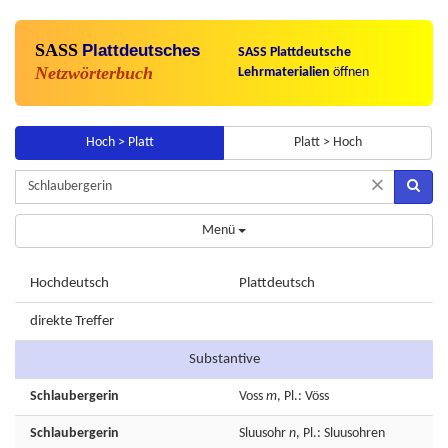
SASS
Plattdeutsches
SASS Plattdeutsche
Netzwörterbuch
Lehrmaterialien
öffnen
Hoch > Platt
Platt > Hoch
×
Menü
Hochdeutsch
Plattdeutsch
direkte Treffer
Substantive
Schlaubergerin
Voss
m
, Pl.: Vöss
Schlaubergerin
Sluusohr
n
, Pl.: Sluusohren