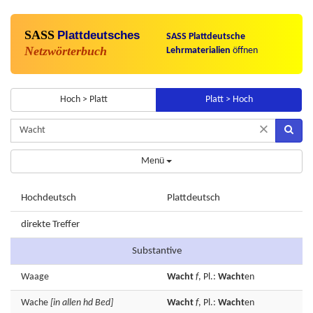
SASS
Plattdeutsches
SASS Plattdeutsche
Netzwörterbuch
Lehrmaterialien
öffnen
Hoch > Platt
Platt > Hoch
×
Menü
Hochdeutsch
Plattdeutsch
direkte Treffer
Substantive
Waage
Wacht
f
, Pl.:
Wacht
en
Wache
[in allen hd Bed]
Wacht
f
, Pl.:
Wacht
en