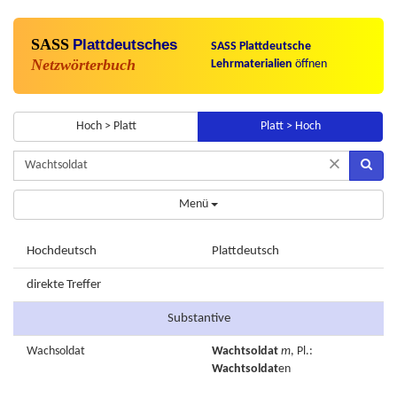
SASS
Plattdeutsches
SASS Plattdeutsche
Netzwörterbuch
Lehrmaterialien
öffnen
Hoch > Platt
Platt > Hoch
×
Menü
Hochdeutsch
Plattdeutsch
direkte Treffer
Substantive
Wachsoldat
Wachtsoldat
m
, Pl.:
Wachtsoldat
en