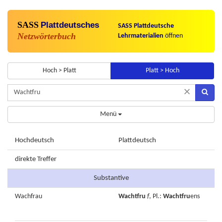
SASS
Plattdeutsches
SASS Plattdeutsche
Netzwörterbuch
Lehrmaterialien
öffnen
Hoch > Platt
Platt > Hoch
×
Menü
Hochdeutsch
Plattdeutsch
direkte Treffer
Substantive
Wachfrau
Wachtfru
f
, Pl.:
Wachtfru
ens