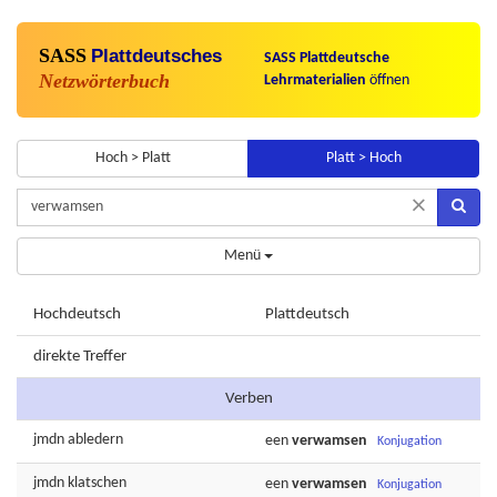
SASS
Plattdeutsches
SASS Plattdeutsche
Netzwörterbuch
Lehrmaterialien
öffnen
Hoch > Platt
Platt > Hoch
×
Menü
Hochdeutsch
Plattdeutsch
direkte Treffer
Verben
jmdn
abledern
een
verwamsen
Konjugation
jmdn
klatschen
een
verwamsen
Konjugation