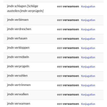
jmdn
schlagen
[Schläge
een
verwamsen
Konjugation
austeilen/jmdn verprügeln]
jmdn
verbimsen
een
verwamsen
Konjugation
jmdn
verdreschen
een
verwamsen
Konjugation
jmdn
verhauen
een
verwamsen
Konjugation
jmdn
verkloppen
een
verwamsen
Konjugation
jmdn
vermöbeln
een
verwamsen
Konjugation
jmdn
verprügeln
een
verwamsen
Konjugation
jmdn
versohlen
een
verwamsen
Konjugation
jmdn
vertrimmen
een
verwamsen
Konjugation
jmdn
verwalken
een
verwamsen
Konjugation
jmdn
verwamsen
een
verwamsen
Konjugation