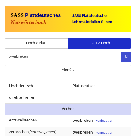
SASS
Plattdeutsches
SASS Plattdeutsche
Netzwörterbuch
Lehrmaterialien
öffnen
Hoch > Platt
Platt > Hoch
Menü
Hochdeutsch
Plattdeutsch
direkte Treffer
Verben
entzweibrechen
tweibreken
Konjugation
zerbrechen
[entzweigehen]
tweibreken
Konjugation