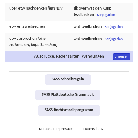
über etw
nachdenken
[intensiv]
sik över wat
den
Kupp
tweibreken
Konjugation
etw
entzweibrechen
wat
tweibreken
Konjugation
etw
zerbrechen
[etw
wat
tweibreken
Konjugation
zerbrechen, kaputtmachen]
Ausdrücke, Redensarten, Wendungen
anzeigen
SASS-Schreibregeln
SASS Plattdeutsche Grammatik
SASS-Rechtschreibprogramm
Kontakt + Impressum
Datenschutz