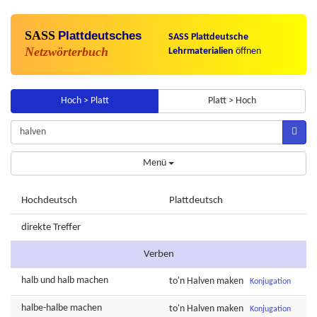
SASS
Plattdeutsches
SASS Plattdeutsche
Netzwörterbuch
Lehrmaterialien
öffnen
Hoch > Platt
Platt > Hoch
Menü
Hochdeutsch
Plattdeutsch
direkte Treffer
Verben
halb
und
halb
machen
to'n
Halven
maken
Konjugation
halbe-halbe
machen
to'n
Halven
maken
Konjugation