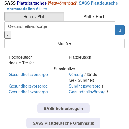
SASS Plattdeutsche
SASS
Netzwörterbuch
Plattdeutsches
Lehrmaterialien
öffnen
Hoch > Platt
Platt > Hoch
×
Menü
Hochdeutsch
Plattdeutsch
direkte Treffer
Substantive
Gesundheitsvorsorge
Vörsorg
f
för de
Ge~/Sundheit
Gesundheitsvorsorge
Sundheitsvörsorg
f
Gesundheitsvorsorge
Gesundheitsvörsorg
f
SASS-Schreibregeln
SASS Plattdeutsche Grammatik