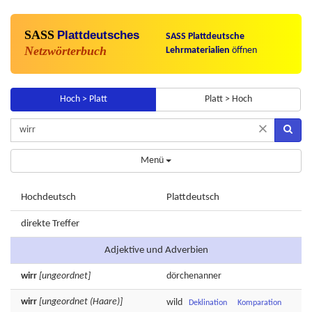
SASS
Plattdeutsches
SASS Plattdeutsche
Netzwörterbuch
Lehrmaterialien
öffnen
Hoch > Platt
Platt > Hoch
×
Menü
Hochdeutsch
Plattdeutsch
direkte Treffer
Adjektive und Adverbien
wirr
[ungeordnet]
dörchenanner
wirr
[ungeordnet (Haare)]
wild
Deklination
Komparation