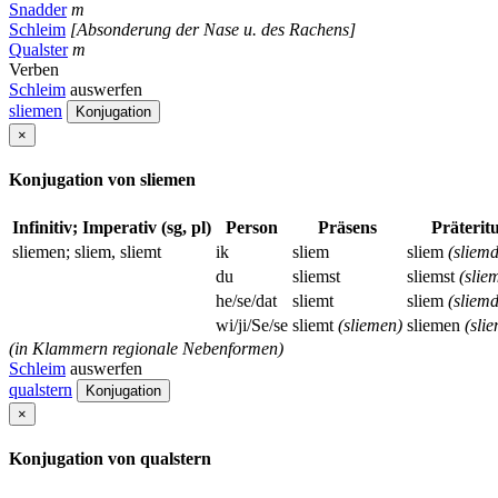
Snadder
m
Schleim
[Absonderung der Nase u. des Rachens]
Qualster
m
Verben
Schleim
auswerfen
sliemen
Konjugation
×
Konjugation von sliemen
Infinitiv; Imperativ (sg, pl)
Person
Präsens
Präterit
sliemen; sliem, sliemt
ik
sliem
sliem
(sliem
du
sliemst
sliemst
(slie
he/se/dat
sliemt
sliem
(sliem
wi/ji/Se/se
sliemt
(sliemen)
sliemen
(sli
(in Klammern regionale Nebenformen)
Schleim
auswerfen
qualstern
Konjugation
×
Konjugation von qualstern