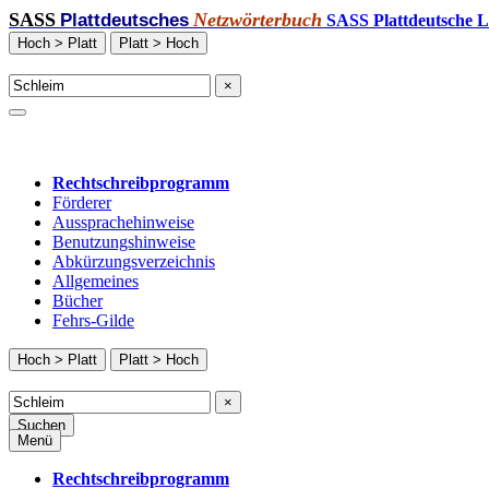
SASS
Netzwörterbuch
Plattdeutsches
SASS Plattdeutsche L
Hoch > Platt
Platt > Hoch
×
Rechtschreibprogramm
Förderer
Aussprachehinweise
Benutzungshinweise
Abkürzungsverzeichnis
Allgemeines
Bücher
Fehrs-Gilde
Hoch > Platt
Platt > Hoch
×
Suchen
Menü
Rechtschreibprogramm