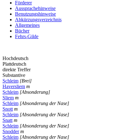
Förderer
Aussprachehinweise
Benutzungshinweise
Abkürzungsverzeichnis
Allgemeines
Bücher
Fehrs-Gilde
Hochdeutsch
Plattdeutsch
direkte Treffer
Substantive
Schleim
[Brei]
Haversliem
m
Schleim
[Absonderung]
Sliem
m
Schleim
[Absonderung der Nase]
Snott
m
Schleim
[Absonderung der Nase]
Snatt
m
Schleim
[Absonderung der Nase]
Snodder
m
Schleim
[Absonderung der Nase]