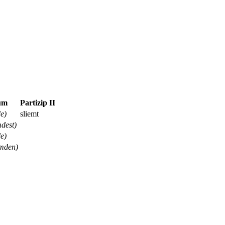
um
Partizip II
de)
sliemt
mdest)
de)
emden)