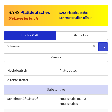
SASS
Plattdeutsches
SASS Plattdeutsche
Netzwörterbuch
Lehrmaterialien
öffnen
Hoch > Platt
Platt > Hoch
×
Menü
Hochdeutsch
Plattdeutsch
direkte Treffer
Substantive
Schleimer
[Liebkoser]
Smuusbüdel
m
, Pl.:
Smuusbüdels