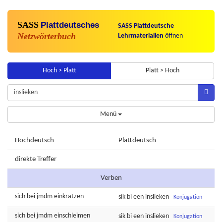
SASS
Plattdeutsches
SASS Plattdeutsche
Netzwörterbuch
Lehrmaterialien
öffnen
Hoch > Platt
Platt > Hoch
Menü
Hochdeutsch
Plattdeutsch
direkte Treffer
Verben
sich bei jmdm
einkratzen
sik bi een
inslieken
Konjugation
sich bei jmdm
einschleimen
sik bi een
inslieken
Konjugation