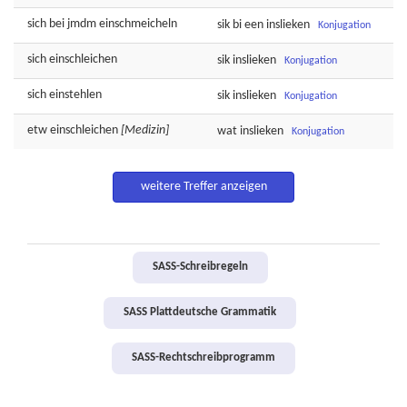
sich bei jmdm
einschmeicheln
sik bi een
inslieken
Konjugation
sich
einschleichen
sik
inslieken
Konjugation
sich
einstehlen
sik
inslieken
Konjugation
etw
einschleichen
[Medizin]
wat
inslieken
Konjugation
weitere Treffer anzeigen
SASS-Schreibregeln
SASS Plattdeutsche Grammatik
SASS-Rechtschreibprogramm