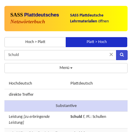
SASS
Plattdeutsches
SASS Plattdeutsche
Netzwörterbuch
Lehrmaterialien
öffnen
Hoch > Platt
Platt > Hoch
×
Menü
Hochdeutsch
Plattdeutsch
direkte Treffer
Substantive
Leistung
[zu erbringende
Schuld
f
, Pl.: Schullen
Leistung]