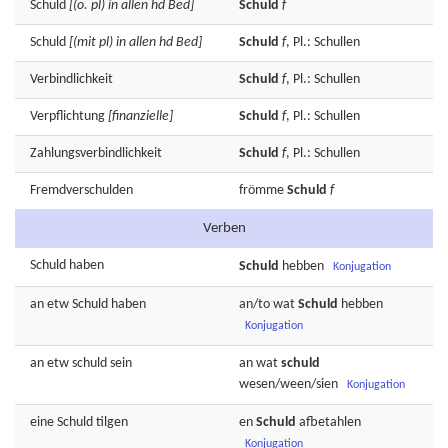
Schuld
[(o. pl) in allen hd Bed]
Schuld
f
Schuld
[(mit pl) in allen hd Bed]
Schuld
f
, Pl.: Schullen
Verbindlichkeit
Schuld
f
, Pl.: Schullen
Verpflichtung
[finanzielle]
Schuld
f
, Pl.: Schullen
Zahlungsverbindlichkeit
Schuld
f
, Pl.: Schullen
Fremdverschulden
frömme
Schuld
f
Verben
Schuld
haben
Schuld
hebben
Konjugation
an etw
Schuld
haben
an/to wat
Schuld
hebben
Konjugation
an etw
schuld
sein
an wat
schuld
wesen/ween/sien
Konjugation
eine
Schuld
tilgen
en
Schuld
afbetahlen
Konjugation