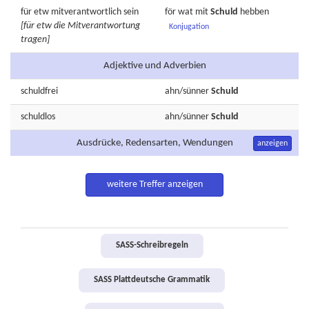
für etw
mitverantwortlich
sein
för wat mit
Schuld
hebben
[für etw die Mitverantwortung
Konjugation
tragen]
Adjektive und Adverbien
schuldfrei
ahn/sünner
Schuld
schuldlos
ahn/sünner
Schuld
Ausdrücke, Redensarten, Wendungen
anzeigen
weitere Treffer anzeigen
SASS-Schreibregeln
SASS Plattdeutsche Grammatik