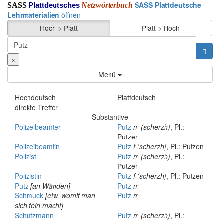
SASS Plattdeutsche
SASS
Netzwörterbuch
Plattdeutsches
Lehrmaterialien
öffnen
Hoch > Platt
Platt > Hoch
×
Menü
Hochdeutsch
Plattdeutsch
direkte Treffer
Substantive
Polizeibeamter
Putz
m
(scherzh)
, Pl.:
Putzen
Polizeibeamtin
Putz
f
(scherzh)
, Pl.: Putzen
Polizist
Putz
m
(scherzh)
, Pl.:
Putzen
Polizistin
Putz
f
(scherzh)
, Pl.: Putzen
Putz
[an Wänden]
Putz
m
Schmuck
[etw, womit man
Putz
m
sich fein macht]
Schutzmann
Putz
m
(scherzh)
, Pl.: