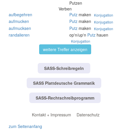
Putzen
Verben
aufbegehren
Putz
maken
Konjugation
aufmucken
Putz
maken
Konjugation
aufmucksen
Putz
maken
Konjugation
randalieren
op'n/up'n
Putz
hauen
Konjugation
weitere Treffer anzeigen
SASS-Schreibregeln
SASS Plattdeutsche Grammatik
SASS-Rechtschreibprogramm
Kontakt + Impressum
Datenschutz
zum Seitenanfang