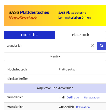
SASS
Plattdeutsches
SASS Plattdeutsche
Netzwörterbuch
Lehrmaterialien
öffnen
Hoch > Platt
Platt > Hoch
×
Menü
Hochdeutsch
Plattdeutsch
direkte Treffer
Adjektive und Adverbien
wunderlich
mall
Deklination
Komparation
wunderlich
wunnerlich
Deklination