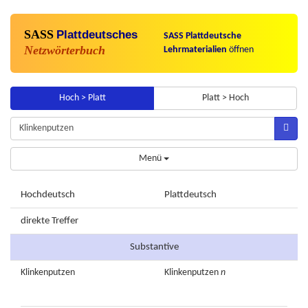
SASS
Plattdeutsches
SASS Plattdeutsche
Netzwörterbuch
Lehrmaterialien
öffnen
Hoch > Platt
Platt > Hoch
Menü
Hochdeutsch
Plattdeutsch
direkte Treffer
Substantive
Klinkenputzen
Klinkenputzen
n