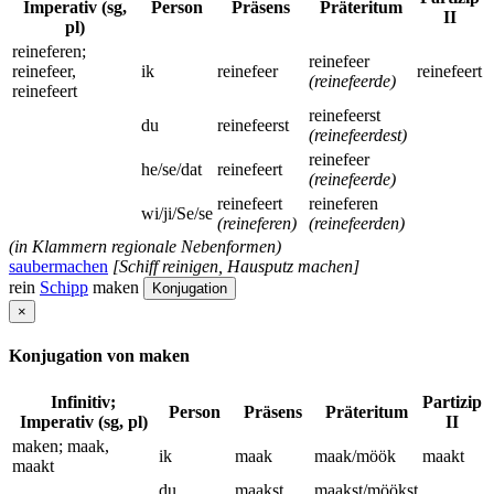
Imperativ (sg,
Person
Präsens
Präteritum
II
pl)
reineferen;
reinefeer
reinefeer,
ik
reinefeer
reinefeert
(reinefeerde)
reinefeert
reinefeerst
du
reinefeerst
(reinefeerdest)
reinefeer
he/se/dat
reinefeert
(reinefeerde)
reinefeert
reineferen
wi/ji/Se/se
(reineferen)
(reinefeerden)
(in Klammern regionale Nebenformen)
saubermachen
[Schiff reinigen, Hausputz machen]
rein
Schipp
maken
Konjugation
×
Konjugation von maken
Infinitiv;
Partizip
Person
Präsens
Präteritum
Imperativ (sg, pl)
II
maken; maak,
ik
maak
maak/möök
maakt
maakt
du
maakst
maakst/möökst