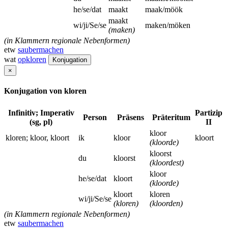
he/se/dat
maakt
maak/möök
maakt
wi/ji/Se/se
maken/möken
(maken)
(in Klammern regionale Nebenformen)
etw
saubermachen
wat
opkloren
Konjugation
×
Konjugation von kloren
Infinitiv; Imperativ
Partizip
Person
Präsens
Präteritum
(sg, pl)
II
kloor
kloren; kloor, kloort
ik
kloor
kloort
(kloorde)
kloorst
du
kloorst
(kloordest)
kloor
he/se/dat
kloort
(kloorde)
kloort
kloren
wi/ji/Se/se
(kloren)
(kloorden)
(in Klammern regionale Nebenformen)
etw
saubermachen