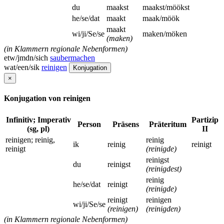
du
maakst
maakst/möökst
he/se/dat
maakt
maak/möök
maakt
wi/ji/Se/se
maken/möken
(maken)
(in Klammern regionale Nebenformen)
etw/jmdn/sich
saubermachen
wat/een/sik
reinigen
Konjugation
×
Konjugation von reinigen
Infinitiv; Imperativ
Partizip
Person
Präsens
Präteritum
(sg, pl)
II
reinigen; reinig,
reinig
ik
reinig
reinigt
reinigt
(reinigde)
reinigst
du
reinigst
(reinigdest)
reinig
he/se/dat
reinigt
(reinigde)
reinigt
reinigen
wi/ji/Se/se
(reinigen)
(reinigden)
(in Klammern regionale Nebenformen)