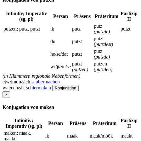
Infinitiv; Imperativ
Partizip
Person
Präsens
Präteritum
(sg, pl)
II
putz
putzen; putz, putzt
ik
putz
putzt
(putzde)
putzt
du
putzt
(putzdest)
putz
he/se/dat
putzt
(putzde)
putzt
putzen
wi/ji/Se/se
(putzen)
(putzden)
(in Klammern regionale Nebenformen)
etw/jmdn/sich
saubermachen
wat/een/sik
schiermaken
Konjugation
×
Konjugation von maken
Infinitiv;
Partizip
Person
Präsens
Präteritum
Imperativ (sg, pl)
II
maken; maak,
ik
maak
maak/möök
maakt
maakt