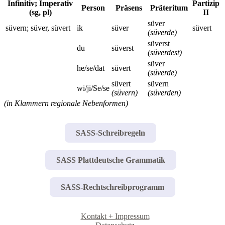
Infinitiv; Imperativ
Partizip
Person
Präsens
Präteritum
(sg, pl)
II
süver
süvern; süver, süvert
ik
süver
süvert
(süverde)
süverst
du
süverst
(süverdest)
süver
he/se/dat
süvert
(süverde)
süvert
süvern
wi/ji/Se/se
(süvern)
(süverden)
(in Klammern regionale Nebenformen)
SASS-Schreibregeln
SASS Plattdeutsche Grammatik
SASS-Rechtschreibprogramm
Kontakt + Impressum