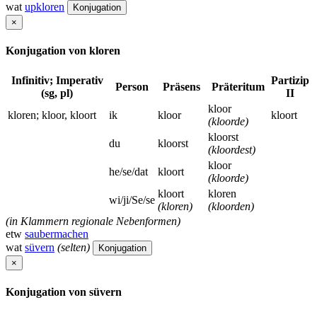
wat
upkloren
Konjugation
×
Konjugation von kloren
Infinitiv; Imperativ
Partizip
Person
Präsens
Präteritum
(sg, pl)
II
kloor
kloren; kloor, kloort
ik
kloor
kloort
(kloorde)
kloorst
du
kloorst
(kloordest)
kloor
he/se/dat
kloort
(kloorde)
kloort
kloren
wi/ji/Se/se
(kloren)
(kloorden)
(in Klammern regionale Nebenformen)
etw
saubermachen
wat
süvern
(selten)
Konjugation
×
Konjugation von süvern