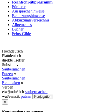
Rechtschreibprogramm
Förderer
Aussprachehinweise
Benutzungshinweise
Abkürzungsverzeichnis
Allgemeines
Bücher
Fehrs-Gilde
Hochdeutsch
Plattdeutsch
direkte Treffer
Substantive
Saubermachen
Putzen
n
Saubermachen
Reinmaken
n
Verben
etw/jmdn/sich
saubermachen
wat/een/sik
putzen
Konjugation
×
Konjugation von putzen