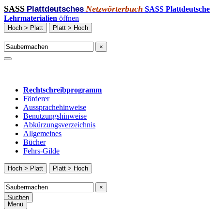
SASS
Netzwörterbuch
Plattdeutsches
SASS Plattdeutsche
Lehrmaterialien
öffnen
Hoch > Platt
Platt > Hoch
×
Rechtschreibprogramm
Förderer
Aussprachehinweise
Benutzungshinweise
Abkürzungsverzeichnis
Allgemeines
Bücher
Fehrs-Gilde
Hoch > Platt
Platt > Hoch
×
Suchen
Menü