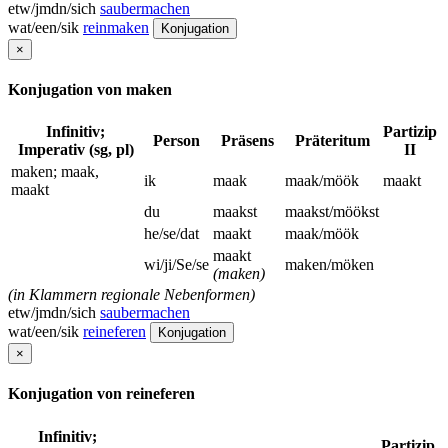
etw/jmdn/sich
saubermachen
wat/een/sik
reinmaken
Konjugation
×
Konjugation von maken
Infinitiv;
Partizip
Person
Präsens
Präteritum
Imperativ (sg, pl)
II
maken; maak,
ik
maak
maak/möök
maakt
maakt
du
maakst
maakst/möökst
he/se/dat
maakt
maak/möök
maakt
wi/ji/Se/se
maken/möken
(maken)
(in Klammern regionale Nebenformen)
etw/jmdn/sich
saubermachen
wat/een/sik
reineferen
Konjugation
×
Konjugation von reineferen
Infinitiv;
Partizip