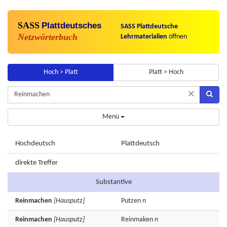
SASS
Plattdeutsches
SASS Plattdeutsche
Netzwörterbuch
Lehrmaterialien
öffnen
Hoch > Platt
Platt > Hoch
×
Menü
Hochdeutsch
Plattdeutsch
direkte Treffer
Substantive
Reinmachen
[Hausputz]
Putzen
n
Reinmachen
[Hausputz]
Reinmaken
n