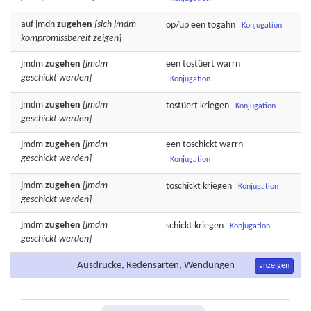
auf jmdn
zugehen
[sich jmdm
op/up een
togahn
Konjugation
kompromissbereit zeigen]
jmdm
zugehen
[jmdm
een
tostüert
warrn
geschickt werden]
Konjugation
jmdm
zugehen
[jmdm
tostüert
kriegen
Konjugation
geschickt werden]
jmdm
zugehen
[jmdm
een
toschickt
warrn
geschickt werden]
Konjugation
jmdm
zugehen
[jmdm
toschickt
kriegen
Konjugation
geschickt werden]
jmdm
zugehen
[jmdm
schickt
kriegen
Konjugation
geschickt werden]
Ausdrücke, Redensarten, Wendungen
anzeigen