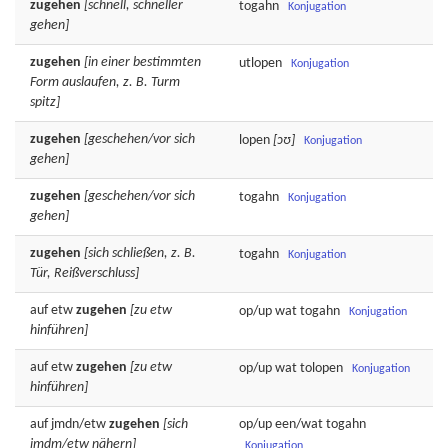
zugehen
[schnell, schneller
togahn
Konjugation
gehen]
zugehen
[in einer bestimmten
utlopen
Konjugation
Form auslaufen, z. B. Turm
spitz]
zugehen
[geschehen/vor sich
lopen
[ɔʊ]
Konjugation
gehen]
zugehen
[geschehen/vor sich
togahn
Konjugation
gehen]
zugehen
[sich schließen, z. B.
togahn
Konjugation
Tür, Reißverschluss]
auf etw
zugehen
[zu etw
op/up wat
togahn
Konjugation
hinführen]
auf etw
zugehen
[zu etw
op/up wat
tolopen
Konjugation
hinführen]
auf jmdn/etw
zugehen
[sich
op/up een/wat
togahn
jmdm/etw nähern]
Konjugation