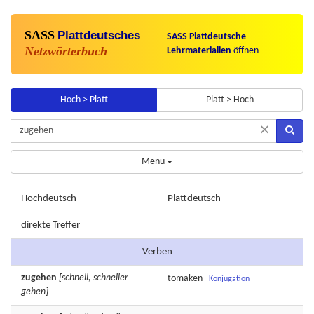
SASS
Plattdeutsches
SASS Plattdeutsche
Netzwörterbuch
Lehrmaterialien
öffnen
Hoch > Platt
Platt > Hoch
×
Menü
Hochdeutsch
Plattdeutsch
direkte Treffer
Verben
zugehen
[schnell, schneller
tomaken
Konjugation
gehen]