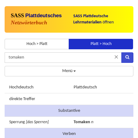
SASS
Plattdeutsches
SASS Plattdeutsche
Netzwörterbuch
Lehrmaterialien
öffnen
Hoch > Platt
Platt > Hoch
×
Menü
Hochdeutsch
Plattdeutsch
direkte Treffer
Substantive
Sperrung
[das Sperren]
Tomaken
n
Verben