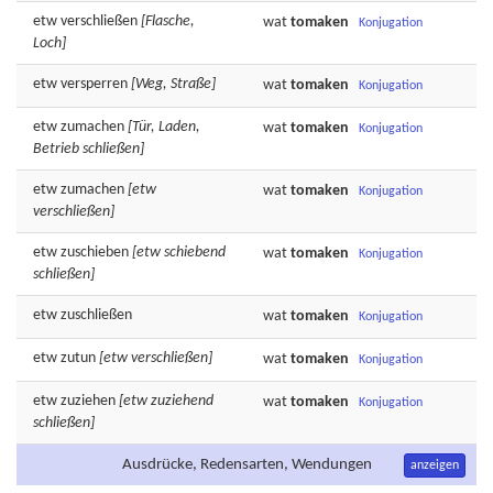
etw
verschließen
[Flasche,
wat
tomaken
Konjugation
Loch]
etw
versperren
[Weg, Straße]
wat
tomaken
Konjugation
etw
zumachen
[Tür, Laden,
wat
tomaken
Konjugation
Betrieb schließen]
etw
zumachen
[etw
wat
tomaken
Konjugation
verschließen]
etw
zuschieben
[etw schiebend
wat
tomaken
Konjugation
schließen]
etw
zuschließen
wat
tomaken
Konjugation
etw
zutun
[etw verschließen]
wat
tomaken
Konjugation
etw
zuziehen
[etw zuziehend
wat
tomaken
Konjugation
schließen]
Ausdrücke, Redensarten, Wendungen
anzeigen